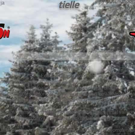
tielle
moott
ja
j
Edustamiemme tuotteiden
ikäyttöisyyteen voit perehtyä
käyttäjäryhmät
-linkin kautta avaut
käyttömahdollisuuksien kuvausten avulla.
kemuksia
ja testiraportteja olemme puolestaan keräämässä omal
sein kysyttyihin kysymyksiin löydät vastauksen
UKK-sivultam
yiskohtaisempaa tutustumista varten valitse
tuoteryhmät
valikon
sinua kiinnostava tuoteryhmä tarkempaa esittelyä varten.
ista tutustua myös
FB-kanavamme
valokuva- ja videomateriaal