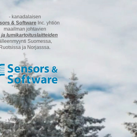
​- kanadalaisen
sors & Software
Inc. yhtiön
maailman johtavien
- ja lumikartoituslaitteiden
älleenmyynti Suomessa,
Ruotsissa
ja Norjasssa.
​- yhdysvaltalaisen
liber Products
Inc. yhtiön
maailman johtavien