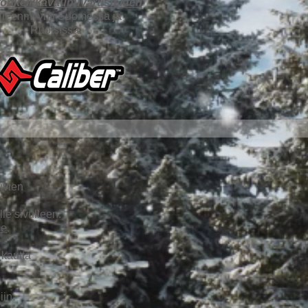
orikelkkavaunuvarusteiden
älleenmyynti Suomessa ja
Ruotsissa.
uvien
le sivulleen.
me
.
 kautta
iin.