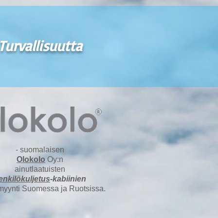
Turvallisuutta
- suomalaisen
Olokolo
Oy:n
ainutlaatuisten
enkilökuljetus
-kabiinien
myynti Suomessa ja Ruotsissa.