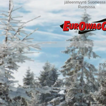
jälleenmyynti Suomessa 
Ruotsissa
.
mon
Käyttäjäko
U
Yksit
Mu