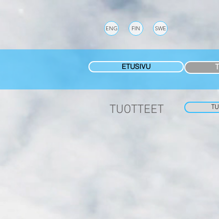
ENG
FIN
SWE
ETUSIVU
TUOTTEET
TU