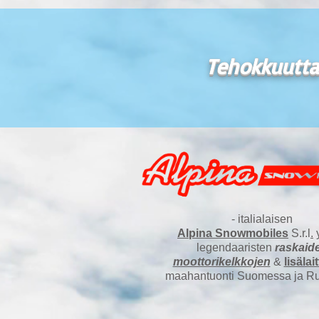
Tehokkuutta
- italialaisen
Alpina Snowmobiles
S.r.l
.
y
legendaaristen
raskaid
moottorikelkkojen
&
lisälai
maahantuonti Suomessa ja Ru