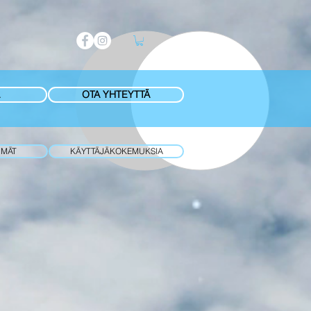
OTA YHTEYTTÄ
HMÄT
KÄYTTÄJÄKOKEMUKSIA