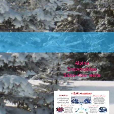
Lähem
Alpina
Snowmobiles
Snow-How -esite