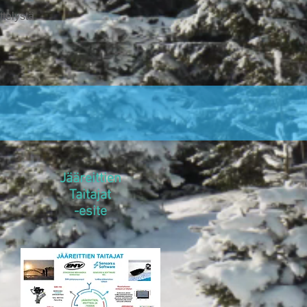
ttelystä
Jääreittien
Taitajat
-esite