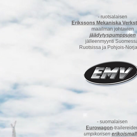
​- ruotsalaisen
Erikssons Mekaniska Verks
maailman johtavien
jäädytyspumppujen
jälleenmyynti Suomess
Ruotsissa ja Pohjois-Norj
​- suomalaisen
Eurowagon
-trailereide
umpikorisen
erikoismall