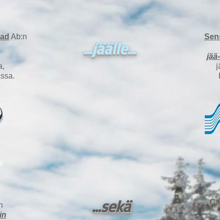
tad
Ab:n
Sen
...jäälle...
jää
a,
j
assa.
...sekä
Ca
n
in