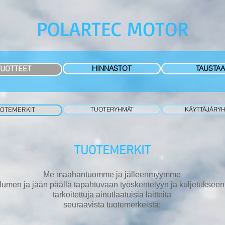
POLARTEC MOTOR
HINNASTOT
TAUSTAA
TUOTTEET
TUOTERYHMÄT
KÄYTTÄJÄRY
OTEMERKIT
TUOTEMERKIT
Me maahantuomme ja jälleenmyymme
lumen ja jään päällä tapahtuvaan työskentelyyn ja kuljetukseen
tarkoitettuja ainutlaatuisia laitteita
seuraavista tuotemerkeistä: