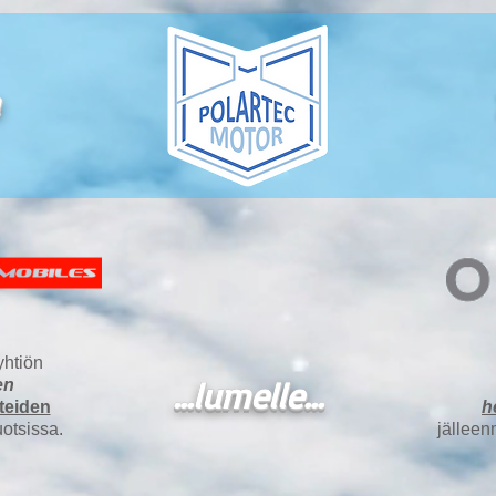
htiön
...lumelle...
en
tteiden
h
otsissa.
jälleen