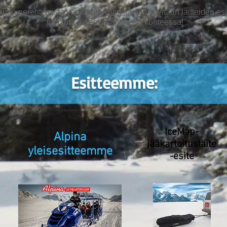
pää perehtymistä varten ota
yhteyttä
niin sovitaan laitteiden esi
toiminta-alueesi sopivassa kohteessa!
Esitteemme:
IceMap-
Alpina
jääkartoituslaite
yleisesitteemme
-esite