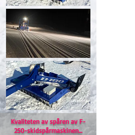
Kvaliteten av spåren av F-
250-skidspårmaskinen...