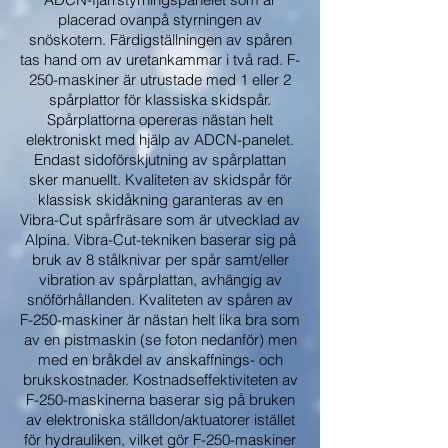
placerad ovanpå styrningen av
snöskotern. Färdigställningen av spåren
tas hand om av uretankammar i två rad. F-
250-maskiner är utrustade med 1 eller 2
spårplattor för klassiska skidspår.
Spårplattorna opereras nästan helt
elektroniskt med hjälp av ADCN-panelet.
Endast sidoförskjutning av spårplattan
sker manuellt. Kvaliteten av skidspår för
klassisk skidåkning garanteras av en
Vibra-Cut spårfräsare som är utvecklad av
Alpina. Vibra-Cut-tekniken baserar sig på
bruk av 8 stålknivar per spår samt/eller
vibration av spårplattan, avhängig av
snöförhållanden. Kvaliteten av spåren av
F-250-maskiner är nästan helt lika bra som
av en pistmaskin (se foton nedanför) men
med en bråkdel av anskaffnings- och
brukskostnader. Kostnadseffektiviteten av
F-250-maskinerna baserar sig på bruken
av elektroniska ställdon/aktuatorer istället
för hydrauliken, vilket gör F-250-maskiner