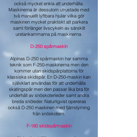
också mycket enkla att underhålla.
Maskinerna är dessutom utrustade med
två manuellt lyftbara hjular vilka gör
maskinen mycket praktiskt att parkera
samt förlänger livscykeln av särskilt
uretankammarna på maskinerna.
D-250 spårmaskin
Alpinas D-250 spårmaskin har samma
teknik som F-250-maskinerna men den
kommer utan skidspårplattorna för
klassiska skidspår. En D-250-maskin kan
självklart användas för att underhålla
skatingspår men den passar lika bra för
underhåll av snöskoterleder samt andra
breda snöleder. Naturligvist opereras
också D-250 maskinen med fjärrstyrning
från snöskotern
.
F-180 skidspårmaskin