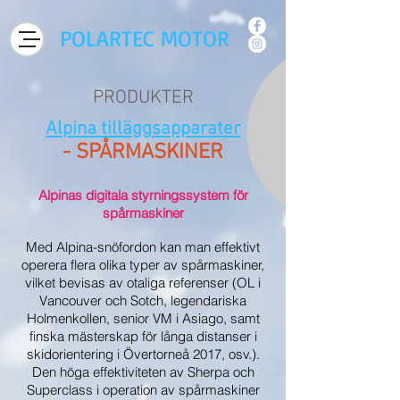
POLARTEC MOTOR
PRODUKTER
Alpina tilläggsapparater
- SPÅRMASKINER
Alpinas digitala styrningssystem för
spårmaskiner
Med Alpina-snöfordon kan man effektivt
operera flera olika typer av spårmaskiner,
vilket bevisas av otaliga referenser (OL i
Vancouver och Sotch, legendariska
Holmenkollen, senior VM i Asiago, samt
finska mästerskap för långa distanser i
skidorientering i Övertorneå 2017, osv.).
Den höga effektiviteten av Sherpa och
Superclass i operation av spårmaskiner