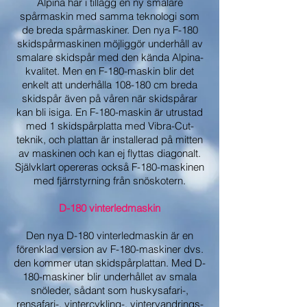
Alpina har i tillägg en ny smalare
spårmaskin med samma teknologi som
de breda spårmaskiner. Den nya F-180
skidspårmaskinen möjliggör underhåll av
smalare skidspår med den kända Alpina-
kvalitet. Men en F-180-maskin blir det
enkelt att underhålla 108-180 cm breda
skidspår även på våren när skidspårar
kan bli isiga. En F-180-maskin är utrustad
med 1 skidspårplatta med Vibra-Cut-
teknik, och plattan är installerad på mitten
av maskinen och kan ej flyttas diagonalt.
Självklart opereras också F-180-maskinen
med fjärrstyrning från snöskotern.
D-180 vinterledmaskin
Den nya D-180 vinterledmaskin är en
förenklad version av F-180-maskiner dvs.
den kommer utan skidspårplattan. Med D-
180-maskiner blir underhållet av smala
snöleder, sådant som huskysafari-,
rensafari-, vintercykling-, vintervandrings-