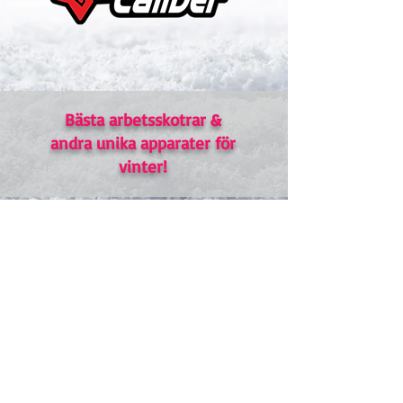
Bästa arbetsskotrar &
andra unika apparater för
vinter!
Våra produkter: